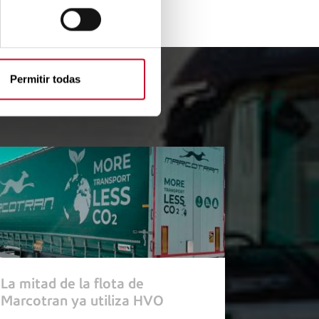
Permitir todas
resen
La mitad de la flota de
Marcotran ya utiliza HVO