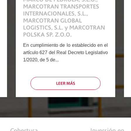
MARCOTRAN TRANSPORTES
INTERNACIONALES, S.L.,
MARCOTRAN GLOBAL
LOGISTICS, S.L. y MARCOTRAN
POLSKA SP. Z.O.O.
En cumplimiento de lo establecido en el
artículo 627 del Real Decreto Legislativo
1/2020, de 5 de...
LEER MÁS
SOBRE
PLAN
DE
REESTRUCTURACIÓN
DE
DEUDA
DE
LAS
Cobertura
Inversión en