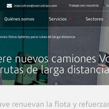
Menu heade
marcotran@marcotran.com
Trabaja con nosotros
No
Navegación principal
Quiénes somos
Servicios
Sectores
nes Volvo óptimos para rutas de larga distancia
ere nuevos camiones Vo
rutas de larga distanci
ve renuevan la flota y refuerza