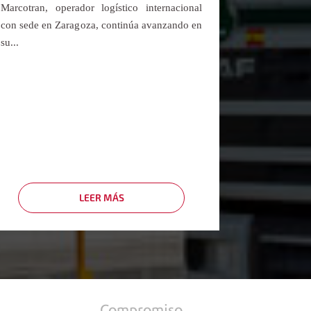
Marcotran, operador logístico internacional
con sede en Zaragoza, continúa avanzando en
su...
LEER MÁS
SOBRE
LA
MITAD
DE
LA
FLOTA
DE
MARCOTRAN
Compromiso