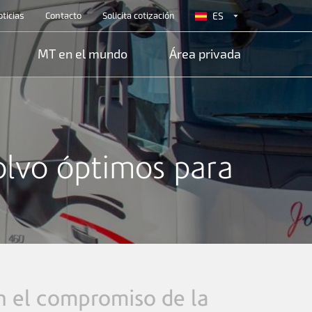
r top
ticias
Contacto
Solicita cotización
ES
EN
MT en el mundo
Área privada
lvo óptimos para
a
n el compromiso de la