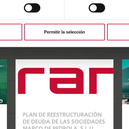
ook
kedIn
witter
Permitir la selección
s noticias que quizás te inte
PLAN DE REESTRUCTURACIÓN
DE DEUDA DE LAS SOCIEDADES
MARCO DE PEDROLA, S.L.U.,