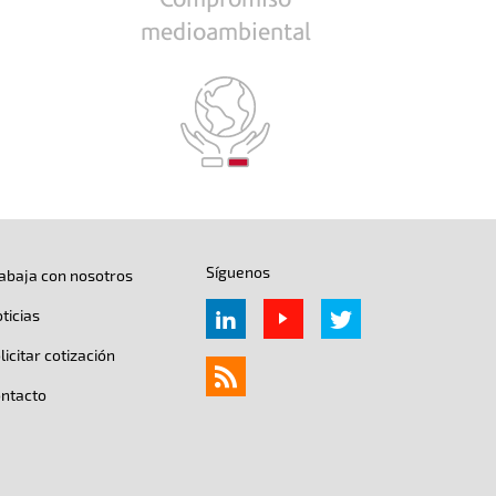
YA
medioambiental
UTILIZA
HVO
ina
Síguenos
abaja con nosotros
ticias
licitar cotización
ntacto