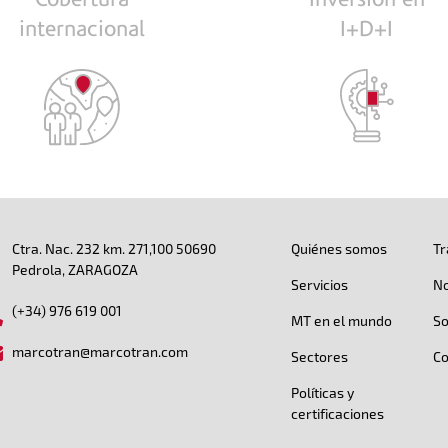
SOCIEDADES
internacional
I+D+I
MARCO
DE
PEDROLA,
S.L.U.,
MARCOTRAN
TRANSPORTES
INTERNACIONALES,
S.L.,
MARCOTRAN
GLOBAL
Pie de pág
Ctra. Nac. 232 km. 271,100 50690
Quiénes somos
Tr
LOGISTICS,
Pedrola, ZARAGOZA
S.L.
Servicios
No
Y
(+34) 976 619 001
MARCOTRAN
MT en el mundo
So
POLSKA
marcotran@marcotran.com
Sectores
Co
SP.
Z.O.O.
Políticas y
certificaciones