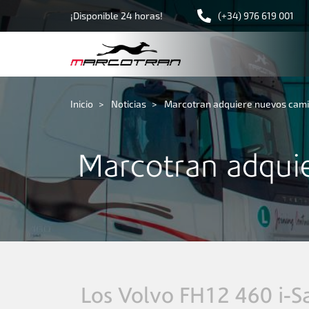
¡Disponible 24 horas!
(+34) 976 619 001
Inicio
Noticias
Marcotran adquiere nuevos camio
Marcotran adqui
Los Volvo FH12 460 i-Sa