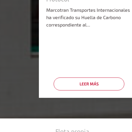
Marcotran Transportes Internacionales
ha verificado su Huella de Carbono
correspondiente al...
LEER MÁS
SOBRE
MARCOTRAN
VERIFICA
SU
HUELLA
DE
CARBONO
2024
Flota propia