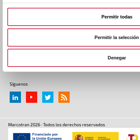
Permitir todas
Pie de página
Quiénes somos
Trabaja con nosotros
Servicios
Noticias
Permitir la selección
MT en el mundo
Solicitar cotización
Sectores
Contacto
Denegar
Políticas y certificaciones
Síguenos
Marcotran 2026 · Todos los derechos reservados