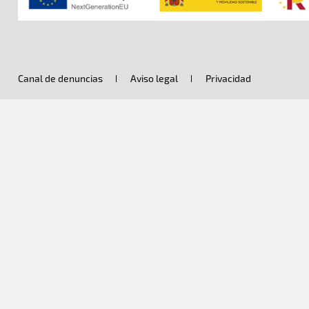
Legal menu
Canal de denuncias
Aviso legal
Privacidad