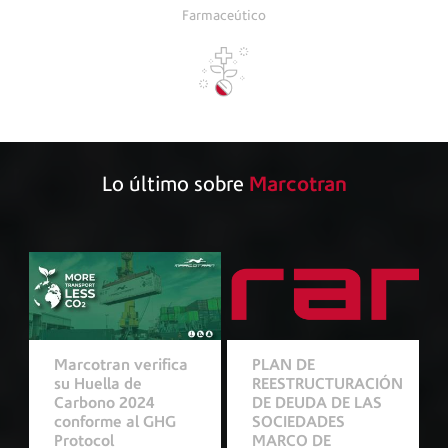
Farmaceútico
Lo último sobre
Marcotran
Marcotran verifica
PLAN DE
su Huella de
REESTRUCTURACIÓN
Carbono 2024
DE DEUDA DE LAS
conforme al GHG
SOCIEDADES
Protocol
MARCO DE