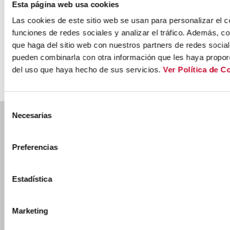
S.L.U.,
Esta página web usa cookies
MARCOTRAN
Las cookies de este sitio web se usan para personalizar el c
TRANSPORTES
Inversión en
Compromiso
funciones de redes sociales y analizar el tráfico. Además, 
INTERNACIONAL
I+D+I
medioambiental
S.L.,
que haga del sitio web con nuestros partners de redes social
MARCOTRAN
pueden combinarla con otra información que les haya proporc
GLOBAL
del uso que haya hecho de sus servicios.
Ver Política de C
LOGISTICS,
S.L.
Y
MARCOTRAN
Selección
POLSKA
Necesarias
de
SP.
Ctra. Nac. 232 km. 271,100 50690 Pedrola,
consentimiento
Z.O.O.
ZARAGOZA
Ver mapa
Preferencias
(+34) 976 619 001
Estadística
marcotran@marcotran.com
Marketing